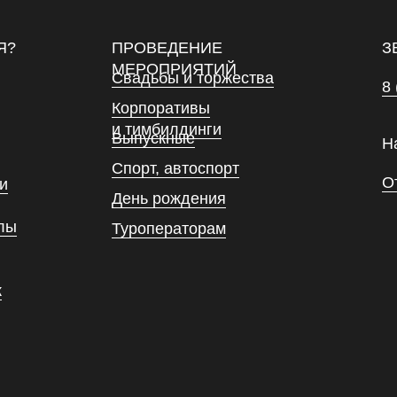
Я?
ПРОВЕДЕНИЕ
З
МЕРОПРИЯТИЙ
Свадьбы и торжества
8 
Корпоративы
и тимбилдинги
Выпускные
Н
Спорт, автоспорт
О
и
День рождения
лы
Туроператорам
к