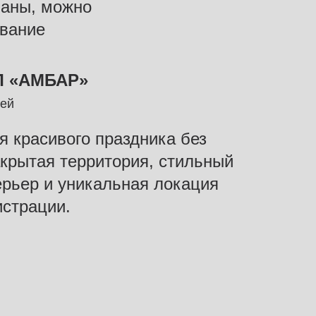
ваны, можно
ование
 «АМБАР»
тей
я красивого праздника без
акрытая территория, стильный
рьер и уникальная локация
истрации.