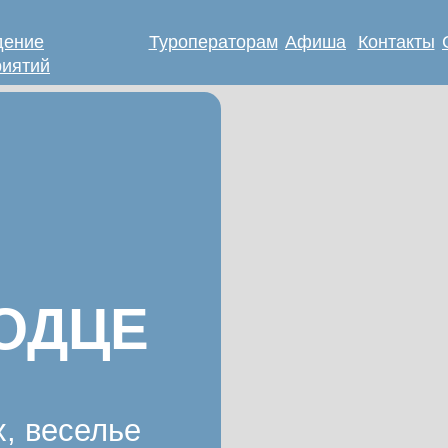
дение
Туроператорам
Афиша
Контакты
иятий
ДЦЕ
еселье